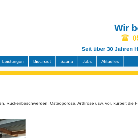
Wir b
05
Seit über 30 Jahren H
Leistungen
Biocirciut
Sauna
Jobs
Aktuelles
en, Rückenbeschwerden, Osteoporose, Arthrose usw. vor, kurbelt die Fe